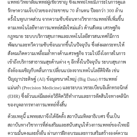
แพทย์
วิทยาลัยแพทย์ผู้เชี่ยวชาญ
ซึ่งแพทย์ไทยมีภาระในการดูแล
/
รักษาความเจ็บป่วยของประชาชน
ล้านคน
ปีละกว่า
ล้าน
70
300
ครั้งในทุกภาคส่วน
จากความซับซ้อนทางวิชาการแพทย์ที่เพิ่มขึ้น
ตามเทคโนโลยีทางการแพทย์สมัยใหม่แล้ว
ด้านสังคม
เศรษฐกิจ
กฎหมาย
ระบบบริการสุขภาพและเทคโนโลยีสารสนเทศก็มีการ
พัฒนาและทวีความซับซ้อนมากขึ้นในปัจจุบัน
ซึ่งส่งผลกระทบให้
สังคมเกิดความเหลื่อมล้ำทางด้านเศรษฐกิจ
รวมไปถึงโอกาสในการ
เข้าถึงบริการสาธารณสุขด้านต่าง
ๆ
อีกทั้งในปัจจุบัน
ระบบสุขภาพ
ยังต้องเผชิญกับคลื่นการเปลี่ยนแปลงจากเทคโนโลยีดิจิทัล
เช่น
ปัญญาประดิษฐ์
ข้อมูลขนาดใหญ่
การแพทย์
(AI)
(Big Data)
แม่นยำ
และระบบเวชระเบียนอิเล็กทรอนิกส์
(Precision Medicine)
ซึ่งล้วนแต่มีผลต่อวิธีคิดวิธีทำงานและการตัดสินใจทางคลินิก
(EHR)
ของบุคลากรทางการแพทย์ทั้งสิ้น
ด้วยเหตุนี้
แพทยสภาจึงได้จัดตั้ง
สถาบันมหิตลาธิเบศร
ขึ้นเป็น
สถาบันทางวิชาการที่ส่งเสริมและสนับสนุนให้วงการแพทย์ของไทยมี
ความมั่นคงและยั่งยืน
ผ่านการฝึกอบรมและการเสริมสร้างองค์ความ