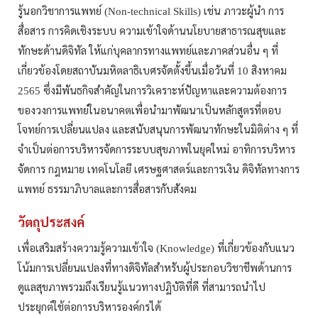
รู้นอกวิชาการแพทย์
เช่น
ภาวะผู้นำ
การ
(Non-technical Skills)
สื่อสาร
การคิดเชิงระบบ
ความเข้าใจด้านนโยบายสาธารณสุขและ
ทักษะด้านดิจิทัล
ให้แก่บุคลากรทางแพทย์และภาคส่วนอื่น
ๆ
ที่
เกี่ยวข้องโดยสถาบันมหิตลาธิเบศรจัดตั้งขึ้นเมื่อวันที่
สิงหาคม
10
ซึ่งมีพันธกิจสำคัญในการวิเคราะห์ปัญหาและความต้องการ
2565
ของวงการแพทย์ในอนาคตเพื่อนำมาพัฒนาเป็นหลักสูตรที่ตอบ
โจทย์การเปลี่ยนแปลง
และสนับสนุนการพัฒนาทักษะในมิติต่าง
ๆ
ที่
จำเป็นต่อการบริหารจัดการระบบสุขภาพในยุคใหม่
อาทิการบริหาร
จัดการ
กฎหมาย
เทคโนโลยี
เศรษฐศาสตร์และการเงิน
ดิจิทัลทางการ
แพทย์
ธรรมาภิบาลและการสื่อสารกับสังคม
วัตถุประสงค์
เพื่อเสริมสร้างความรู้ความเข้าใจ
ที่เกี่ยวข้องกับแนว
(Knowledge)
โน้มการเปลี่ยนแปลงที่ทางดิจิทัลสำหรับผู้ประกอบวิชาชีพด้านการ
ดูแลสุขภาพรวมถึงเรียนรู้แนวทางปฏิบัติที่ดี
ที่สามารถนำไป
ประยุกต์ใช้ต่อการบริหารองค์กรได้