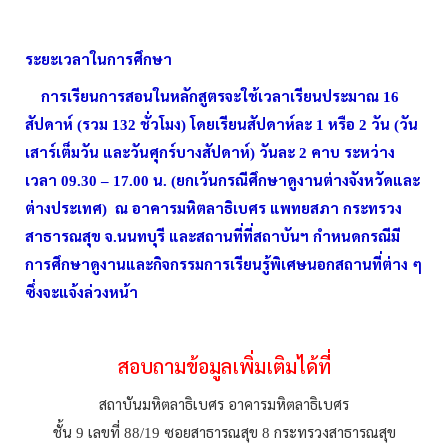
ระยะเวลาในการศึกษา
การเรียนการสอนในหลักสูตรจะใช้เวลาเรียนประมาณ
16
สัปดาห์
รวม
ชั่วโมง
โดยเรียน
สัปดาห์ละ
หรือ
วัน
วัน
(
132
)
1
2
(
เสาร์เต็มวัน
และวันศุกร์บางสัปดาห์
วันละ
คาบ
ระหว่าง
)
2
เวลา
น
ยกเว้นกรณีศึกษาดูงานต่างจังหวัดและ
09.30 – 17.00
.
(
ต่างประเทศ
ณ
อาคารมหิตลาธิเบศร
แพทยสภา
กระทรวง
)
สาธารณสุข
จ
นนทบุรี
และสถานที่ที่สถาบันฯ
กำหนดกรณีมี
.
การศึกษาดูงานและกิจกรรมการเรียนรู้พิเศษนอกสถานที่ต่าง
ๆ
ซึ่งจะแจ้งล่วงหน้า
สอบถามข้อมูลเพิ่มเติมได้ที่
สถาบันมหิตลาธิเบศร
อาคารมหิตลาธิเบศร
ชั้น
เลขที่
ซอยสาธารณสุข
กระทรวงสาธารณสุข
9
88/19
8